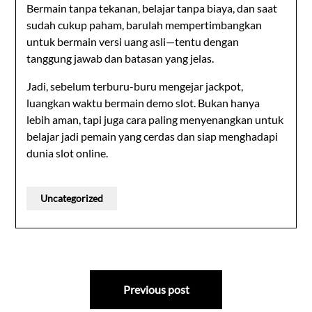
Bermain tanpa tekanan, belajar tanpa biaya, dan saat
sudah cukup paham, barulah mempertimbangkan
untuk bermain versi uang asli—tentu dengan
tanggung jawab dan batasan yang jelas.
Jadi, sebelum terburu-buru mengejar jackpot,
luangkan waktu bermain demo slot. Bukan hanya
lebih aman, tapi juga cara paling menyenangkan untuk
belajar jadi pemain yang cerdas dan siap menghadapi
dunia slot online.
Uncategorized
Post
Previous post
navigation