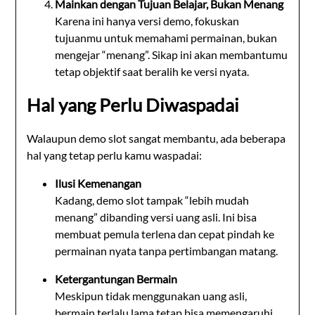
Mainkan dengan Tujuan Belajar, Bukan Menang
Karena ini hanya versi demo, fokuskan
tujuanmu untuk memahami permainan, bukan
mengejar “menang”. Sikap ini akan membantumu
tetap objektif saat beralih ke versi nyata.
Hal yang Perlu Diwaspadai
Walaupun demo slot sangat membantu, ada beberapa
hal yang tetap perlu kamu waspadai:
Ilusi Kemenangan
Kadang, demo slot tampak “lebih mudah
menang” dibanding versi uang asli. Ini bisa
membuat pemula terlena dan cepat pindah ke
permainan nyata tanpa pertimbangan matang.
Ketergantungan Bermain
Meskipun tidak menggunakan uang asli,
bermain terlalu lama tetap bisa memengaruhi