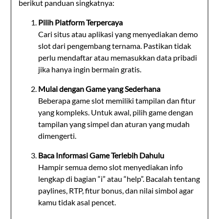
berikut panduan singkatnya:
Pilih Platform Terpercaya
Cari situs atau aplikasi yang menyediakan demo
slot dari pengembang ternama. Pastikan tidak
perlu mendaftar atau memasukkan data pribadi
jika hanya ingin bermain gratis.
Mulai dengan Game yang Sederhana
Beberapa game slot memiliki tampilan dan fitur
yang kompleks. Untuk awal, pilih game dengan
tampilan yang simpel dan aturan yang mudah
dimengerti.
Baca Informasi Game Terlebih Dahulu
Hampir semua demo slot menyediakan info
lengkap di bagian “i” atau “help”. Bacalah tentang
paylines, RTP, fitur bonus, dan nilai simbol agar
kamu tidak asal pencet.