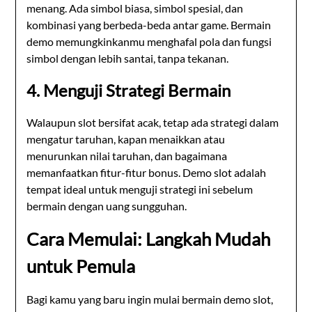
menang. Ada simbol biasa, simbol spesial, dan
kombinasi yang berbeda-beda antar game. Bermain
demo memungkinkanmu menghafal pola dan fungsi
simbol dengan lebih santai, tanpa tekanan.
4.
Menguji Strategi Bermain
Walaupun slot bersifat acak, tetap ada strategi dalam
mengatur taruhan, kapan menaikkan atau
menurunkan nilai taruhan, dan bagaimana
memanfaatkan fitur-fitur bonus. Demo slot adalah
tempat ideal untuk menguji strategi ini sebelum
bermain dengan uang sungguhan.
Cara Memulai: Langkah Mudah
untuk Pemula
Bagi kamu yang baru ingin mulai bermain demo slot,