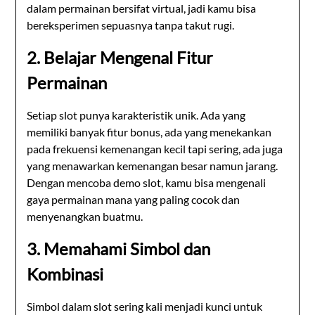
dalam permainan bersifat virtual, jadi kamu bisa
bereksperimen sepuasnya tanpa takut rugi.
2.
Belajar Mengenal Fitur
Permainan
Setiap slot punya karakteristik unik. Ada yang
memiliki banyak fitur bonus, ada yang menekankan
pada frekuensi kemenangan kecil tapi sering, ada juga
yang menawarkan kemenangan besar namun jarang.
Dengan mencoba demo slot, kamu bisa mengenali
gaya permainan mana yang paling cocok dan
menyenangkan buatmu.
3.
Memahami Simbol dan
Kombinasi
Simbol dalam slot sering kali menjadi kunci untuk