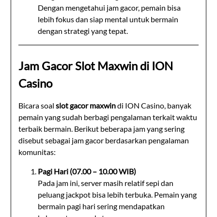
Dengan mengetahui jam gacor, pemain bisa
lebih fokus dan siap mental untuk bermain
dengan strategi yang tepat.
Jam Gacor Slot Maxwin di ION
Casino
Bicara soal
slot gacor maxwin
di ION Casino, banyak
pemain yang sudah berbagi pengalaman terkait waktu
terbaik bermain. Berikut beberapa jam yang sering
disebut sebagai jam gacor berdasarkan pengalaman
komunitas:
Pagi Hari (07.00 – 10.00 WIB)
Pada jam ini, server masih relatif sepi dan
peluang jackpot bisa lebih terbuka. Pemain yang
bermain pagi hari sering mendapatkan