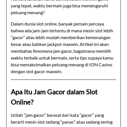
yang tepat, waktu bermain juga bisa memengaruhi
peluang menang?
Dalam dunia slot online, banyak pemain percaya
bahwa ada jam-jam tertentu di mana mesin slot lebih
“gacor” alias lebih mudah memberikan kemenangan
besar atau bahkan jackpot maxwin. Artikel ini akan
membahas fenomena jam gacor, bagaimana memilih
waktu terbaik untuk bermain, serta tips supaya kamu
bisa memaksimalkan peluang menang di ION Casino
dengan slot gacor maxwin.
Apa Itu Jam Gacor dalam Slot
Online?
Istilah “jam gacor” berasal dari kata “gacor” yang
berarti mesin slot sedang “panas” atau sedang sering