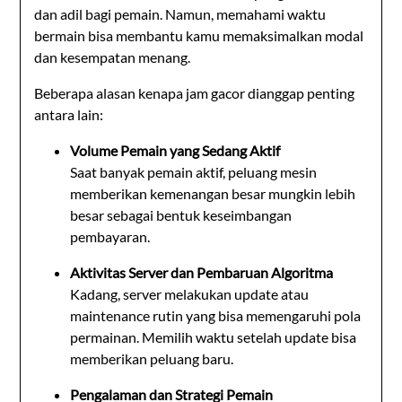
dan adil bagi pemain. Namun, memahami waktu
bermain bisa membantu kamu memaksimalkan modal
dan kesempatan menang.
Beberapa alasan kenapa jam gacor dianggap penting
antara lain:
Volume Pemain yang Sedang Aktif
Saat banyak pemain aktif, peluang mesin
memberikan kemenangan besar mungkin lebih
besar sebagai bentuk keseimbangan
pembayaran.
Aktivitas Server dan Pembaruan Algoritma
Kadang, server melakukan update atau
maintenance rutin yang bisa memengaruhi pola
permainan. Memilih waktu setelah update bisa
memberikan peluang baru.
Pengalaman dan Strategi Pemain