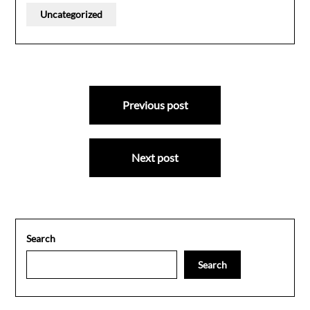
Uncategorized
Post
Previous post
navigation
Next post
Search
Search