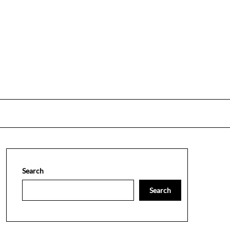
Search
Search