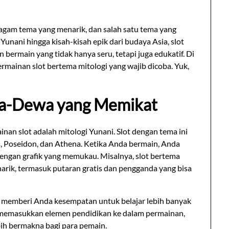
agam tema yang menarik, dan salah satu tema yang
unani hingga kisah-kisah epik dari budaya Asia, slot
ermain yang tidak hanya seru, tetapi juga edukatif. Di
mainan slot bertema mitologi yang wajib dicoba. Yuk,
ewa-Dewa yang Memikat
nan slot adalah mitologi Yunani. Slot dengan tema ini
, Poseidon, dan Athena. Ketika Anda bermain, Anda
ngan grafik yang memukau. Misalnya, slot bertema
rik, termasuk putaran gratis dan pengganda yang bisa
ga memberi Anda kesempatan untuk belajar lebih banyak
n memasukkan elemen pendidikan ke dalam permainan,
ih bermakna bagi para pemain.