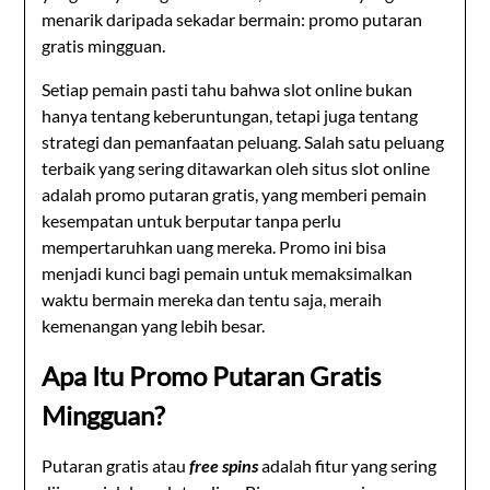
menarik daripada sekadar bermain: promo putaran
gratis mingguan.
Setiap pemain pasti tahu bahwa slot online bukan
hanya tentang keberuntungan, tetapi juga tentang
strategi dan pemanfaatan peluang. Salah satu peluang
terbaik yang sering ditawarkan oleh situs slot online
adalah promo putaran gratis, yang memberi pemain
kesempatan untuk berputar tanpa perlu
mempertaruhkan uang mereka. Promo ini bisa
menjadi kunci bagi pemain untuk memaksimalkan
waktu bermain mereka dan tentu saja, meraih
kemenangan yang lebih besar.
Apa Itu Promo Putaran Gratis
Mingguan?
Putaran gratis atau
free spins
adalah fitur yang sering