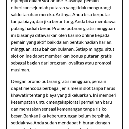
dijumpai dalam slot online. Biasanya, pemain
diberikan sejumlah putaran yang tidak mengurangi
saldo taruhan mereka. Artinya, Anda bisa berputar
tanpa biaya, dan jika beruntung, Anda bisa membawa
pulang hadiah besar. Promo putaran gratis mingguan
ini biasanya ditawarkan oleh kasino online kepada
pemain yang aktif, baik dalam bentuk hadiah harian,
mingguan, atau bahkan bulanan. Setiap minggu, situs
slot online dapat memberikan bonus putaran gratis
sebagai bagian dari program loyalitas atau promosi
musiman.
Dengan promo putaran gratis mingguan, pemain
dapat mencoba berbagai jenis mesin slot tanpa harus
khawatir tentang biaya yang dikeluarkan. Ini memberi
kesempatan untuk mengeksplorasi permainan baru
dan merasakan sensasi kemenangan tanpa risiko
besar. Bahkan jika keberuntungan belum berpihak,
setidaknya Anda sudah mendapat hiburan dengan