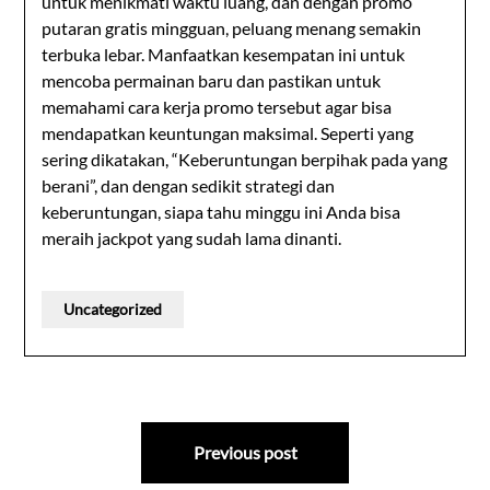
untuk menikmati waktu luang, dan dengan promo
putaran gratis mingguan, peluang menang semakin
terbuka lebar. Manfaatkan kesempatan ini untuk
mencoba permainan baru dan pastikan untuk
memahami cara kerja promo tersebut agar bisa
mendapatkan keuntungan maksimal. Seperti yang
sering dikatakan, “Keberuntungan berpihak pada yang
berani”, dan dengan sedikit strategi dan
keberuntungan, siapa tahu minggu ini Anda bisa
meraih jackpot yang sudah lama dinanti.
Uncategorized
Post
Previous post
navigation