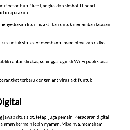
f besar, huruf kecil, angka, dan simbol. Hindari
eberapa akun.
 menyediakan fitur ini, aktifkan untuk menambah lapisan
usus untuk situs slot membantu meminimalkan risiko
blik rentan diretas, sehingga login di Wi-Fi publik bisa
perangkat terbaru dengan antivirus aktif untuk
igital
awab situs slot, tetapi juga pemain. Kesadaran digital
alaman bermain lebih nyaman. Misalnya, memahami