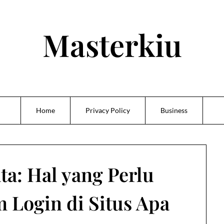
Masterkiu
Home
Privacy Policy
Business
ta: Hal yang Perlu
 Login di Situs Apa