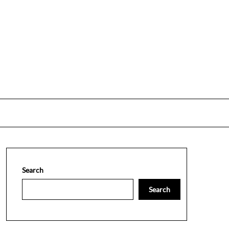
Search
Search