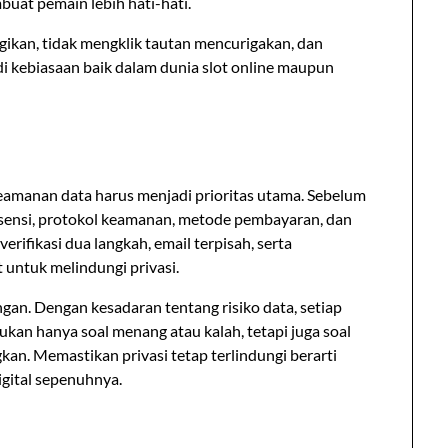
buat pemain lebih hati-hati.
agikan, tidak mengklik tautan mencurigakan, dan
di kebiasaan baik dalam dunia slot online maupun
eamanan data harus menjadi prioritas utama. Sebelum
lisensi, protokol keamanan, metode pembayaran, dan
rifikasi dua langkah, email terpisah, serta
 untuk melindungi privasi.
ngan. Dengan kesadaran tentang risiko data, setiap
bukan hanya soal menang atau kalah, tetapi juga soal
n. Memastikan privasi tetap terlindungi berarti
gital sepenuhnya.