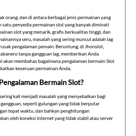
ak orang, dan di antara berbagai jenis permainan yang
lah satu penyedia permainan slot yang banyak diminati
nan slot yang menarik, grafis berkualitas tinggi, dan
mainannya seru, masalah yang sering muncul adalah lag
rusak pengalaman pemain. Beruntung, di Jhonslot,
Habanero tanpa gangguan lag, memberikan Anda
ini akan membahas bagaimana pengalaman bermain Slot
gkatkan keseruan permainan Anda.
Pengalaman Bermain Slot?
sering kali menjadi masalah yang menyebalkan bagi
gangguan, seperti gulungan yang tidak berputar
engan tepat waktu, dan bahkan penghitungan
an oleh koneksi internet yang tidak stabil atau server