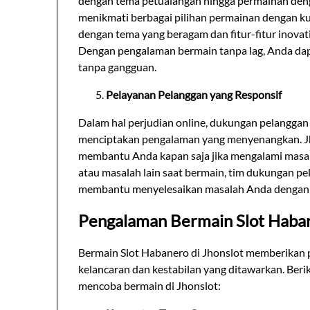
dengan tema petualangan hingga permainan deng
menikmati berbagai pilihan permainan dengan ku
dengan tema yang beragam dan fitur-fitur inovati
Dengan pengalaman bermain tanpa lag, Anda dapa
tanpa gangguan.
Pelayanan Pelanggan yang Responsif
Dalam hal perjudian online, dukungan pelanggan 
menciptakan pengalaman yang menyenangkan. Jh
membantu Anda kapan saja jika mengalami masala
atau masalah lain saat bermain, tim dukungan p
membantu menyelesaikan masalah Anda dengan 
Pengalaman Bermain Slot Habane
Bermain Slot Habanero di Jhonslot memberikan 
kelancaran dan kestabilan yang ditawarkan. Ber
mencoba bermain di Jhonslot: