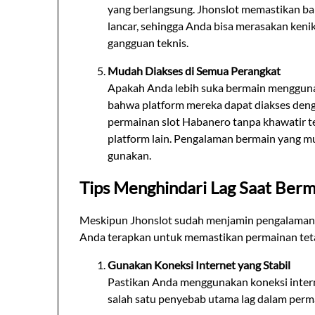
yang berlangsung. Jhonslot memastikan ba
lancar, sehingga Anda bisa merasakan keni
gangguan teknis.
Mudah Diakses di Semua Perangkat
Apakah Anda lebih suka bermain menggun
bahwa platform mereka dapat diakses deng
permainan slot Habanero tanpa khawatir t
platform lain. Pengalaman bermain yang mu
gunakan.
Tips Menghindari Lag Saat Berm
Meskipun Jhonslot sudah menjamin pengalaman b
Anda terapkan untuk memastikan permainan teta
Gunakan Koneksi Internet yang Stabil
Pastikan Anda menggunakan koneksi interne
salah satu penyebab utama lag dalam perma