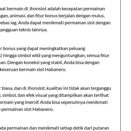
aat bermain di Jhonslot adalah kecepatan permainan
ngan, animasi, dan fitur bonus berjalan dengan mulus,
bas lag. Anda dapat menikmati permainan slot dengan
gangguan teknis lainnya.
tur bonus yang dapat meningkatkan peluang
ns) hingga simbol wild yang menguntungkan, semua fitur
an. Dengan koneksi yang stabil, Anda bisa dengan
keseruan bermain slot Habanero.
iasa, dan di Jhonslot, kualitas ini tidak akan terganggu
, simbol, dan efek visual yang ditampilkan akan terlihat
ermain yang imersif. Anda bisa sepenuhnya menikmati
ap permainan slot Habanero.
da permainan dan menikmati setiap detik dari putaran