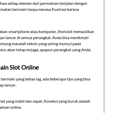
hwa setiap elemen dari permainan berjalan dengan
kmatan bermain tanpa merasa frustrasi karena
akan smartphone atau komputer, Jhonslot memastikan
an lancar di semua perangkat. Anda bisa menikmati
entang masalah teknis yang sering muncul pada
lus akan tetap terjaga, apapun perangkat yang Anda
ain Slot Online
ermain yang bebas lag, ada beberapa tips yang bisa
p lancar:
t yang stabil dan cepat. Koneksi yang buruk adalah
inan online.