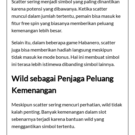
Scatter sering menjadi simbol yang paling dinantikan
karena potensi yang dibawanya. Ketika scatter
muncul dalam jumlah tertentu, pemain bisa masuk ke
fitur free spin yang biasanya memberikan peluang
kemenangan lebih besar.
Selain itu, dalam beberapa game Habanero, scatter
juga bisa memberikan hadiah langsung meskipun
tidak masuk ke mode bonus. Hal ini membuat simbol
ini terasa lebih istimewa dibanding simbol lainnya.
Wild sebagai Penjaga Peluang
Kemenangan
Meskipun scatter sering mencuri perhatian, wild tidak
kalah penting. Banyak kemenangan dalam slot
sebenarnya terjadi karena bantuan wild yang
menggantikan simbol tertentu.