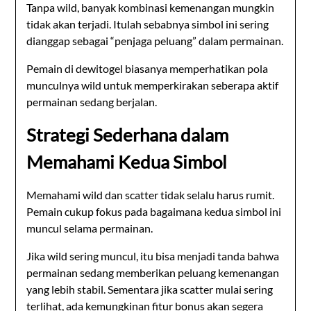
Tanpa wild, banyak kombinasi kemenangan mungkin
tidak akan terjadi. Itulah sebabnya simbol ini sering
dianggap sebagai “penjaga peluang” dalam permainan.
Pemain di dewitogel biasanya memperhatikan pola
munculnya wild untuk memperkirakan seberapa aktif
permainan sedang berjalan.
Strategi Sederhana dalam
Memahami Kedua Simbol
Memahami wild dan scatter tidak selalu harus rumit.
Pemain cukup fokus pada bagaimana kedua simbol ini
muncul selama permainan.
Jika wild sering muncul, itu bisa menjadi tanda bahwa
permainan sedang memberikan peluang kemenangan
yang lebih stabil. Sementara jika scatter mulai sering
terlihat, ada kemungkinan fitur bonus akan segera