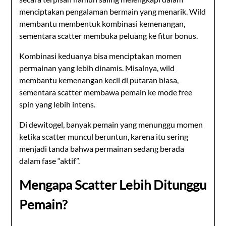
menciptakan pengalaman bermain yang menarik. Wild
membantu membentuk kombinasi kemenangan,
sementara scatter membuka peluang ke fitur bonus.
Kombinasi keduanya bisa menciptakan momen
permainan yang lebih dinamis. Misalnya, wild
membantu kemenangan kecil di putaran biasa,
sementara scatter membawa pemain ke mode free
spin yang lebih intens.
Di dewitogel, banyak pemain yang menunggu momen
ketika scatter muncul beruntun, karena itu sering
menjadi tanda bahwa permainan sedang berada
dalam fase “aktif”.
Mengapa Scatter Lebih Ditunggu
Pemain?