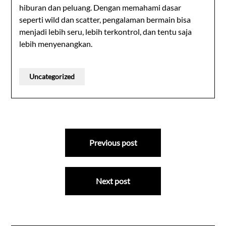
hiburan dan peluang. Dengan memahami dasar
seperti wild dan scatter, pengalaman bermain bisa
menjadi lebih seru, lebih terkontrol, dan tentu saja
lebih menyenangkan.
Uncategorized
Post
Previous post
navigation
Next post