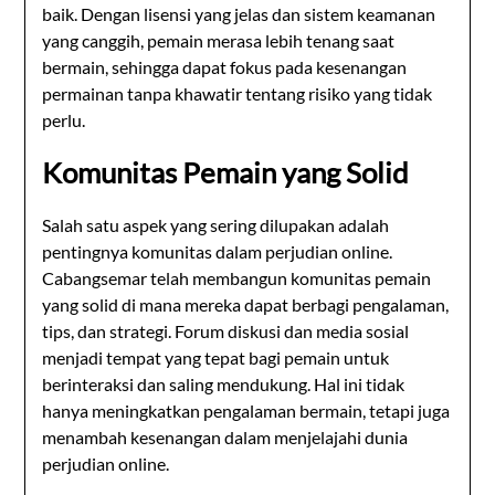
baik. Dengan lisensi yang jelas dan sistem keamanan
yang canggih, pemain merasa lebih tenang saat
bermain, sehingga dapat fokus pada kesenangan
permainan tanpa khawatir tentang risiko yang tidak
perlu.
Komunitas Pemain yang Solid
Salah satu aspek yang sering dilupakan adalah
pentingnya komunitas dalam perjudian online.
Cabangsemar telah membangun komunitas pemain
yang solid di mana mereka dapat berbagi pengalaman,
tips, dan strategi. Forum diskusi dan media sosial
menjadi tempat yang tepat bagi pemain untuk
berinteraksi dan saling mendukung. Hal ini tidak
hanya meningkatkan pengalaman bermain, tetapi juga
menambah kesenangan dalam menjelajahi dunia
perjudian online.