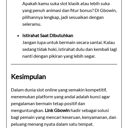
Apakah kamu suka slot klasik atau lebih suka
yang penuh animasi dan fitur bonus? Di Gbowin,
pilihannya lengkap, jadi sesuaikan dengan
seleramu.
Istirahat Saat Dibutuhkan
Jangan lupa untuk bermain secara santai. Kalau
sedang tidak hoki, istirahat dulu dan kembali lagi
nanti dengan pikiran yang lebih segar.
Kesimpulan
Dalam dunia slot online yang semakin kompetitif,
menemukan platform yang andal adalah kunci agar
pengalaman bermain tetap positif dan
menguntungkan.
Link Gbowin
hadir sebagai solusi
bagi pemain yang mencari keseruan, kenyamanan, dan
peluang menang nyata dalam satu tempat.