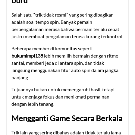
buru
Salah satu “trik tidak resmi” yang sering dibagikan
adalah soal tempo spin. Banyak pemain
berpengalaman merasa bahwa bermain terlalu cepat
justru membuat pengalaman terasa kurang terkontrol.
Beberapa member di komunitas seperti
bukumimpi138
lebih memilih bermain dengan ritme
santai, memberi jeda di antara spin, dan tidak
langsung menggunakan fitur auto spin dalam jangka
panjang.
Tujuannya bukan untuk memengaruhi hasil, tetapi
untuk menjaga fokus dan menikmati permainan
dengan lebih tenang.
Mengganti Game Secara Berkala
Trik lain yang sering dibahas adalah tidak terlalu lama