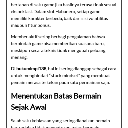
bertahan di satu game jika hasilnya terasa tidak sesuai
ekspektasi. Dalam slot Habanero, setiap game
memiliki karakter berbeda, baik dari sisi volatilitas
maupun fitur bonus.
Member aktif sering berbagi pengalaman bahwa
berpindah game bisa memberikan suasana baru,
meskipun secara teknis tidak mengubah peluang
menang.
Di
bukumimpi138
, hal ini sering dianggap sebagai cara
untuk menghindari “stuck mindset” yang membuat
pemain merasa tertekan pada satu permainan saja.
Menentukan Batas Bermain
Sejak Awal
Salah satu kebiasaan yang sering diabaikan pemain
baru adalah tidak menentukan batas bermain.