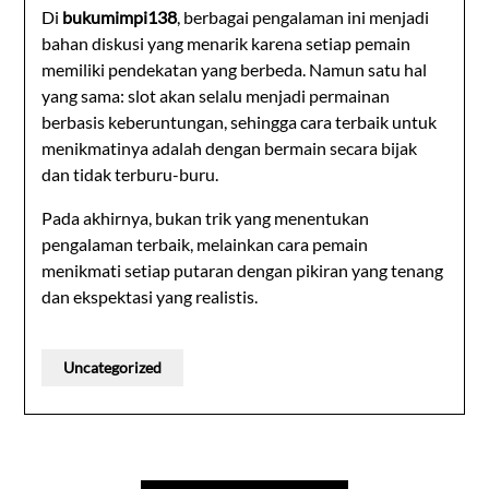
Di
bukumimpi138
, berbagai pengalaman ini menjadi
bahan diskusi yang menarik karena setiap pemain
memiliki pendekatan yang berbeda. Namun satu hal
yang sama: slot akan selalu menjadi permainan
berbasis keberuntungan, sehingga cara terbaik untuk
menikmatinya adalah dengan bermain secara bijak
dan tidak terburu-buru.
Pada akhirnya, bukan trik yang menentukan
pengalaman terbaik, melainkan cara pemain
menikmati setiap putaran dengan pikiran yang tenang
dan ekspektasi yang realistis.
Uncategorized