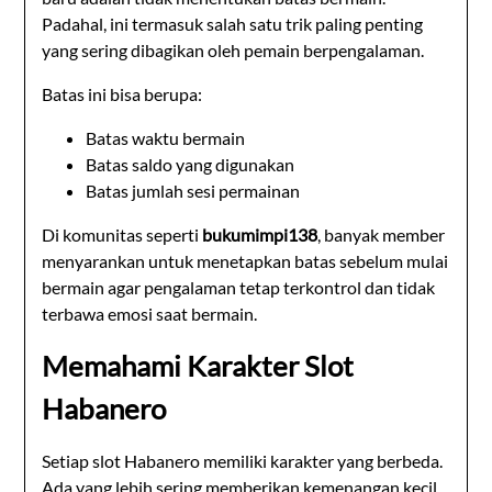
Padahal, ini termasuk salah satu trik paling penting
yang sering dibagikan oleh pemain berpengalaman.
Batas ini bisa berupa:
Batas waktu bermain
Batas saldo yang digunakan
Batas jumlah sesi permainan
Di komunitas seperti
bukumimpi138
, banyak member
menyarankan untuk menetapkan batas sebelum mulai
bermain agar pengalaman tetap terkontrol dan tidak
terbawa emosi saat bermain.
Memahami Karakter Slot
Habanero
Setiap slot Habanero memiliki karakter yang berbeda.
Ada yang lebih sering memberikan kemenangan kecil,