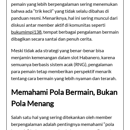
pemain yang lebih berpengalaman sering menemukan
bahwa ada “trik kecil” yang tidak selalu dibahas di
panduan resmi. Menariknya, hal ini sering muncul dari
diskusi antar member aktif di komunitas seperti
bukumimpi138
, tempat berbagai pengalaman bermain
dibagikan secara santai dan penuh cerita.
Meski tidak ada strategi yang benar-benar bisa
menjamin kemenangan dalam slot Habanero, karena
semuanya berbasis sistem acak (RNG), pengalaman
para pemain tetap memberikan perspektif menarik
tentang cara bermain yang lebih nyaman dan terarah.
Memahami Pola Bermain, Bukan
Pola Menang
Salah satu hal yang sering ditekankan oleh member
berpengalaman adalah pentingnya memahami “pola