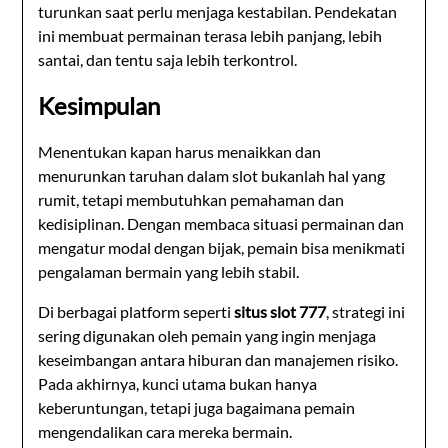
turunkan saat perlu menjaga kestabilan. Pendekatan
ini membuat permainan terasa lebih panjang, lebih
santai, dan tentu saja lebih terkontrol.
Kesimpulan
Menentukan kapan harus menaikkan dan
menurunkan taruhan dalam slot bukanlah hal yang
rumit, tetapi membutuhkan pemahaman dan
kedisiplinan. Dengan membaca situasi permainan dan
mengatur modal dengan bijak, pemain bisa menikmati
pengalaman bermain yang lebih stabil.
Di berbagai platform seperti
situs slot 777
, strategi ini
sering digunakan oleh pemain yang ingin menjaga
keseimbangan antara hiburan dan manajemen risiko.
Pada akhirnya, kunci utama bukan hanya
keberuntungan, tetapi juga bagaimana pemain
mengendalikan cara mereka bermain.