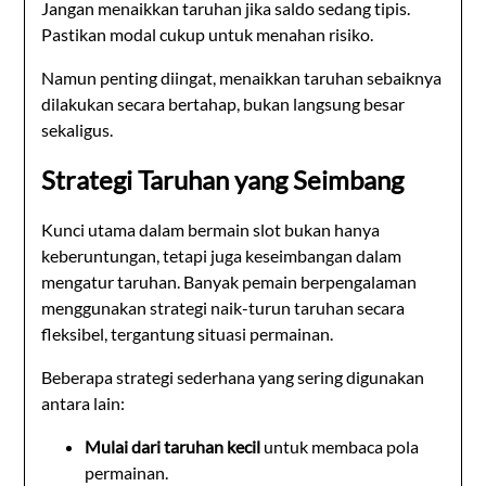
Jangan menaikkan taruhan jika saldo sedang tipis.
Pastikan modal cukup untuk menahan risiko.
Namun penting diingat, menaikkan taruhan sebaiknya
dilakukan secara bertahap, bukan langsung besar
sekaligus.
Strategi Taruhan yang Seimbang
Kunci utama dalam bermain slot bukan hanya
keberuntungan, tetapi juga keseimbangan dalam
mengatur taruhan. Banyak pemain berpengalaman
menggunakan strategi naik-turun taruhan secara
fleksibel, tergantung situasi permainan.
Beberapa strategi sederhana yang sering digunakan
antara lain:
Mulai dari taruhan kecil
untuk membaca pola
permainan.