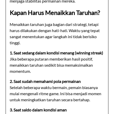
menjaga stabilitas permainan mereka.
Kapan Harus Menaikkan Taruhan?
Menaikkan taruhan juga bagian dari strategi, tetapi
harus dilakukan dengan hati-hati. Waktu yang tepat
sangat menentukan agar langkah ini tidak berisiko
tinggi.
1. Saat sedang dalam kondisi menang (winning streak)
Jika beberapa putaran memberikan hasil positif,
menaikkan taruhan sedikit bisa memaksimalkan
momentum.
2. Saat sudah memahami pola permainan
Setelah beberapa waktu bermain, pemain biasanya
mulai mengenali ritme game. Ini bisa menjadi momen
untuk meningkatkan taruhan secara bertahap.
3. Saat saldo dalam kondisi aman