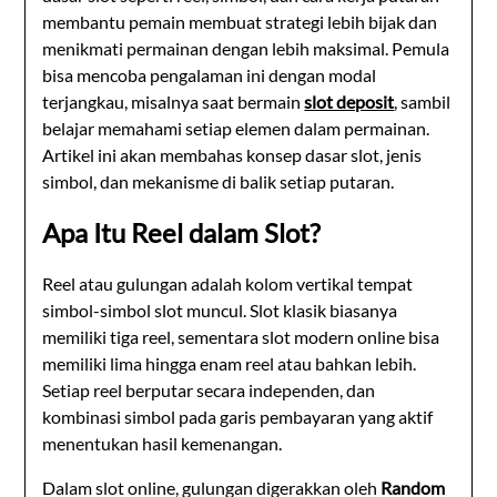
membantu pemain membuat strategi lebih bijak dan
menikmati permainan dengan lebih maksimal. Pemula
bisa mencoba pengalaman ini dengan modal
terjangkau, misalnya saat bermain
slot deposit
, sambil
belajar memahami setiap elemen dalam permainan.
Artikel ini akan membahas konsep dasar slot, jenis
simbol, dan mekanisme di balik setiap putaran.
Apa Itu Reel dalam Slot?
Reel atau gulungan adalah kolom vertikal tempat
simbol-simbol slot muncul. Slot klasik biasanya
memiliki tiga reel, sementara slot modern online bisa
memiliki lima hingga enam reel atau bahkan lebih.
Setiap reel berputar secara independen, dan
kombinasi simbol pada garis pembayaran yang aktif
menentukan hasil kemenangan.
Dalam slot online, gulungan digerakkan oleh
Random