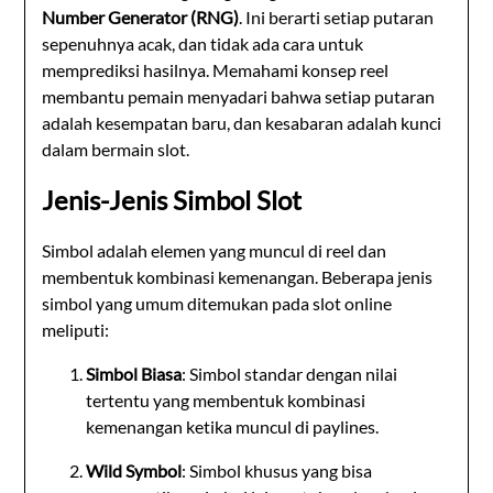
Number Generator (RNG)
. Ini berarti setiap putaran
sepenuhnya acak, dan tidak ada cara untuk
memprediksi hasilnya. Memahami konsep reel
membantu pemain menyadari bahwa setiap putaran
adalah kesempatan baru, dan kesabaran adalah kunci
dalam bermain slot.
Jenis-Jenis Simbol Slot
Simbol adalah elemen yang muncul di reel dan
membentuk kombinasi kemenangan. Beberapa jenis
simbol yang umum ditemukan pada slot online
meliputi:
Simbol Biasa
: Simbol standar dengan nilai
tertentu yang membentuk kombinasi
kemenangan ketika muncul di paylines.
Wild Symbol
: Simbol khusus yang bisa