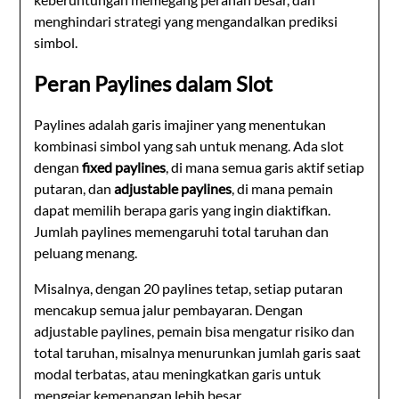
menghindari strategi yang mengandalkan prediksi
simbol.
Peran Paylines dalam Slot
Paylines adalah garis imajiner yang menentukan
kombinasi simbol yang sah untuk menang. Ada slot
dengan
fixed paylines
, di mana semua garis aktif setiap
putaran, dan
adjustable paylines
, di mana pemain
dapat memilih berapa garis yang ingin diaktifkan.
Jumlah paylines memengaruhi total taruhan dan
peluang menang.
Misalnya, dengan 20 paylines tetap, setiap putaran
mencakup semua jalur pembayaran. Dengan
adjustable paylines, pemain bisa mengatur risiko dan
total taruhan, misalnya menurunkan jumlah garis saat
modal terbatas, atau meningkatkan garis untuk
mengejar kemenangan lebih besar.