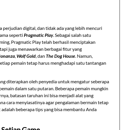
 perjudian digital, dan tidak ada yang lebih mencuri
nama seperti
Pragmatic Play
. Sebagai salah satu
aming, Pragmatic Play telah berhasil menciptakan
tapi juga menawarkan berbagai fitur yang
Bonanza
,
Wolf Gold
, dan
The Dog House
. Namun,
etiap pemain tetap harus menghadapi satu tantangan
yang diterapkan oleh penyedia untuk mengatur seberapa
eh pemain dalam satu putaran. Beberapa pemain mungkin
rnya, batasan taruhan ini bisa menjadi alat yang
ana cara menyiasatinya agar pengalaman bermain tetap
 adalah beberapa tips yang bisa membantu Anda
 Setiap Game