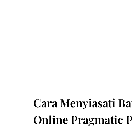
Skip
to
content
Cara Menyiasati Ba
Online Pragmatic P