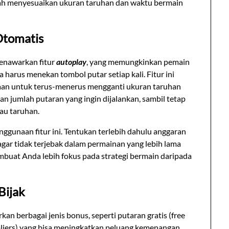
dah menyesuaikan ukuran taruhan dan waktu bermain
Otomatis
menawarkan fitur
autoplay
, yang memungkinkan pemain
harus menekan tombol putar setiap kali. Fitur ini
daan untuk terus-menerus mengganti ukuran taruhan
an jumlah putaran yang ingin dijalankan, sambil tetap
au taruhan.
ggunaan fitur ini. Tentukan terlebih dahulu anggaran
agar tidak terjebak dalam permainan yang lebih lama
mbuat Anda lebih fokus pada strategi bermain daripada
Bijak
n berbagai jenis bonus, seperti putaran gratis (free
pliers) yang bisa meningkatkan peluang kemenangan