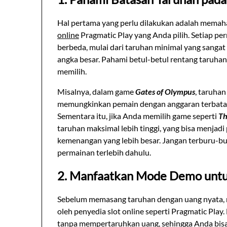
Hal pertama yang perlu dilakukan adalah memaha
online
Pragmatic Play yang Anda pilih. Setiap pe
berbeda, mulai dari taruhan minimal yang sanga
angka besar. Pahami betul-betul rentang taruhan
memilih.
Misalnya, dalam game
Gates of Olympus
, taruhan
memungkinkan pemain dengan anggaran terbatas 
Sementara itu, jika Anda memilih game seperti
Th
taruhan maksimal lebih tinggi, yang bisa menjadi 
kemenangan yang lebih besar. Jangan terburu-bu
permainan terlebih dahulu.
2.
Manfaatkan Mode Demo untu
Sebelum memasang taruhan dengan uang nyata, ma
oleh penyedia slot online seperti Pragmatic P
tanpa mempertaruhkan uang, sehingga Anda bisa