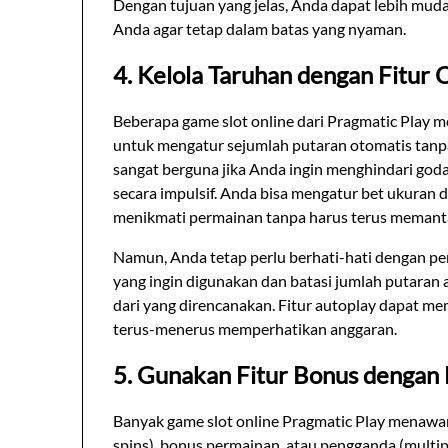
Dengan tujuan yang jelas, Anda dapat lebih mu
Anda agar tetap dalam batas yang nyaman.
4.
Kelola Taruhan dengan Fitur 
Beberapa game slot online dari Pragmatic Play 
untuk mengatur sejumlah putaran otomatis tanpa 
sangat berguna jika Anda ingin menghindari go
secara impulsif. Anda bisa mengatur bet ukuran d
menikmati permainan tanpa harus terus memant
Namun, Anda tetap perlu berhati-hati dengan pen
yang ingin digunakan dan batasi jumlah putaran 
dari yang direncanakan. Fitur autoplay dapat me
terus-menerus memperhatikan anggaran.
5.
Gunakan Fitur Bonus dengan 
Banyak game slot online Pragmatic Play menawarka
spins), bonus permainan, atau pengganda (multi