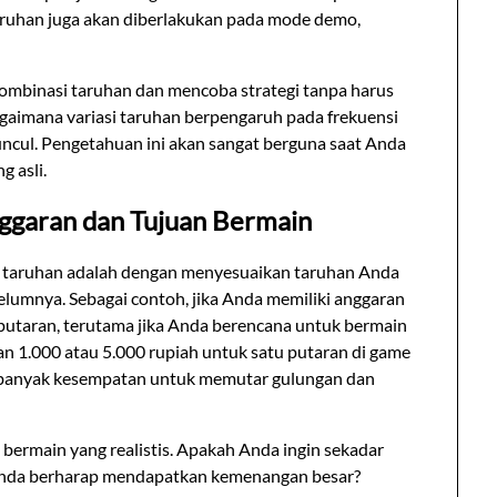
aruhan juga akan diberlakukan pada mode demo,
kombinasi taruhan dan mencoba strategi tanpa harus
agaimana variasi taruhan berpengaruh pada frekuensi
ncul. Pengetahuan ini akan sangat berguna saat Anda
 asli.
ggaran dan Tujuan Bermain
an taruhan adalah dengan menyesuaikan taruhan Anda
lumnya. Sebagai contoh, jika Anda memiliki anggaran
r putaran, terutama jika Anda berencana untuk bermain
n 1.000 atau 5.000 rupiah untuk satu putaran di game
 banyak kesempatan untuk memutar gulungan dan
 bermain yang realistis. Apakah Anda ingin sekadar
 Anda berharap mendapatkan kemenangan besar?