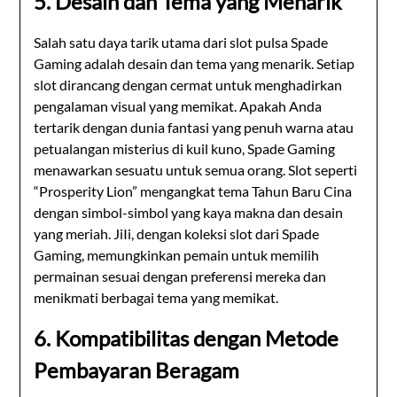
5. Desain dan Tema yang Menarik
Salah satu daya tarik utama dari slot pulsa Spade
Gaming adalah desain dan tema yang menarik. Setiap
slot dirancang dengan cermat untuk menghadirkan
pengalaman visual yang memikat. Apakah Anda
tertarik dengan dunia fantasi yang penuh warna atau
petualangan misterius di kuil kuno, Spade Gaming
menawarkan sesuatu untuk semua orang. Slot seperti
“Prosperity Lion” mengangkat tema Tahun Baru Cina
dengan simbol-simbol yang kaya makna dan desain
yang meriah. JiIi, dengan koleksi slot dari Spade
Gaming, memungkinkan pemain untuk memilih
permainan sesuai dengan preferensi mereka dan
menikmati berbagai tema yang memikat.
6. Kompatibilitas dengan Metode
Pembayaran Beragam