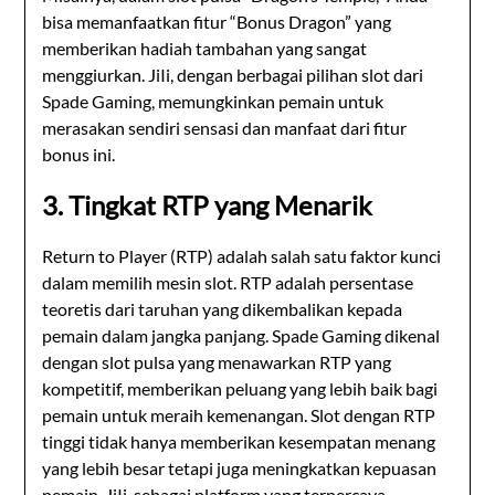
bisa memanfaatkan fitur “Bonus Dragon” yang
memberikan hadiah tambahan yang sangat
menggiurkan. JiIi, dengan berbagai pilihan slot dari
Spade Gaming, memungkinkan pemain untuk
merasakan sendiri sensasi dan manfaat dari fitur
bonus ini.
3. Tingkat RTP yang Menarik
Return to Player (RTP) adalah salah satu faktor kunci
dalam memilih mesin slot. RTP adalah persentase
teoretis dari taruhan yang dikembalikan kepada
pemain dalam jangka panjang. Spade Gaming dikenal
dengan slot pulsa yang menawarkan RTP yang
kompetitif, memberikan peluang yang lebih baik bagi
pemain untuk meraih kemenangan. Slot dengan RTP
tinggi tidak hanya memberikan kesempatan menang
yang lebih besar tetapi juga meningkatkan kepuasan
pemain. JiIi, sebagai platform yang terpercaya,