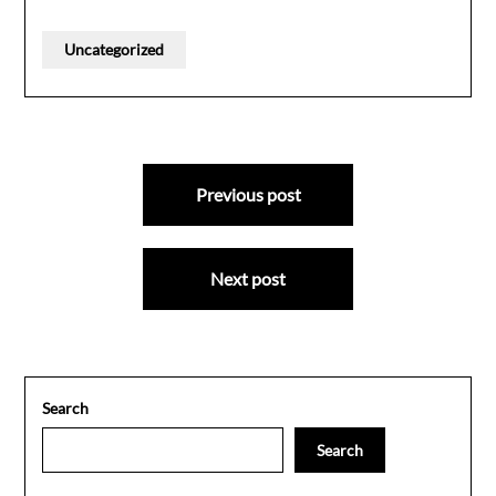
Uncategorized
Post
Previous post
navigation
Next post
Search
Search