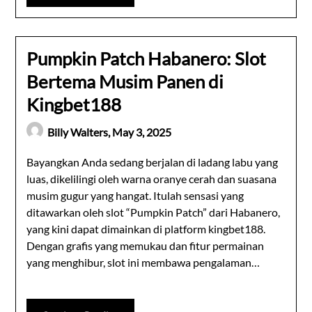
Pumpkin Patch Habanero: Slot
Bertema Musim Panen di
Kingbet188
Billy Walters,
May 3, 2025
Bayangkan Anda sedang berjalan di ladang labu yang
luas, dikelilingi oleh warna oranye cerah dan suasana
musim gugur yang hangat. Itulah sensasi yang
ditawarkan oleh slot “Pumpkin Patch” dari Habanero,
yang kini dapat dimainkan di platform kingbet188.
Dengan grafis yang memukau dan fitur permainan
yang menghibur, slot ini membawa pengalaman…