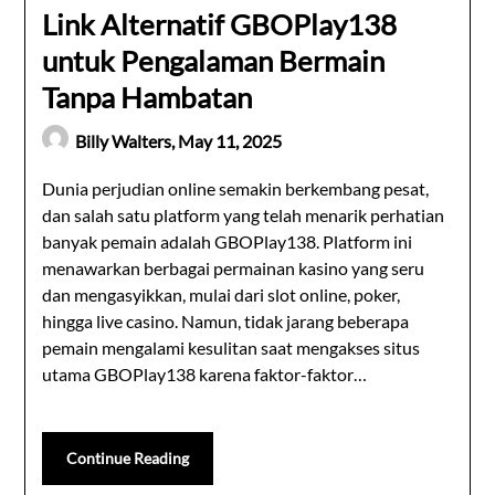
Link Alternatif GBOPlay138
untuk Pengalaman Bermain
Tanpa Hambatan
Billy Walters,
May 11, 2025
Dunia perjudian online semakin berkembang pesat,
dan salah satu platform yang telah menarik perhatian
banyak pemain adalah GBOPlay138. Platform ini
menawarkan berbagai permainan kasino yang seru
dan mengasyikkan, mulai dari slot online, poker,
hingga live casino. Namun, tidak jarang beberapa
pemain mengalami kesulitan saat mengakses situs
utama GBOPlay138 karena faktor-faktor…
Continue Reading